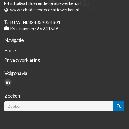
info@schilderendecoratiewerken.nl
www.schilderendecoratiewerken.nl
BTW:
NL824339034B01
Kvk-nummer:
66941636
Navigatie
Home
Privacyverklaring
Volg ons via
Zoeken
Zoeken