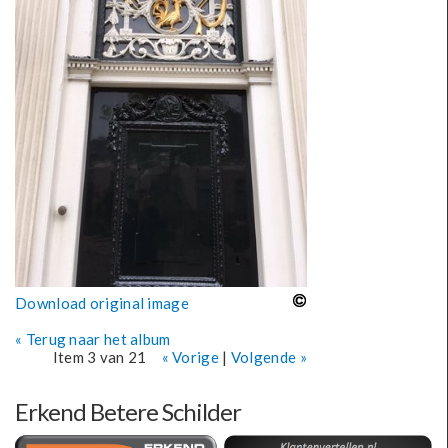
o
u
d
g
a
a
n
Download original image
« Terug naar het album
Item 3 van 21
« Vorige
|
Volgende »
Erkend Betere Schilder