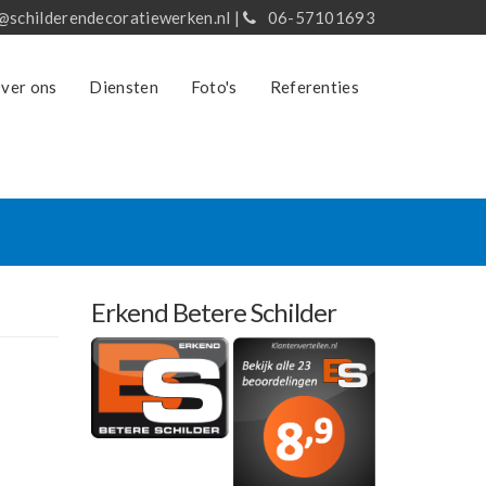
@schilderendecoratiewerken.nl
|
06-57101693
ver ons
Diensten
Foto's
Referenties
Erkend Betere Schilder