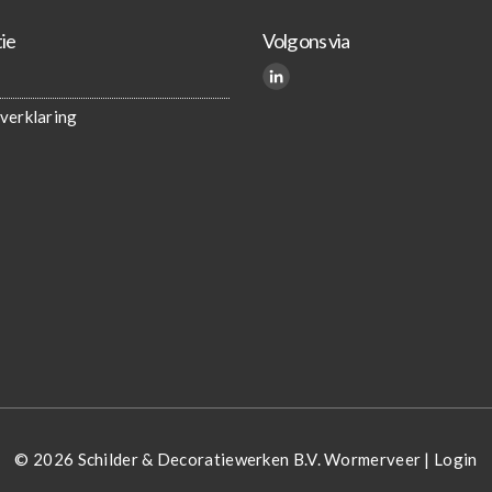
ie
Volg ons via
verklaring
© 2026 Schilder & Decoratiewerken B.V. Wormerveer |
Login