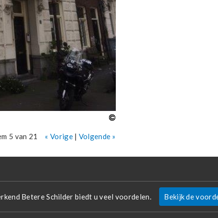
em 5 van 21
« Vorige
|
Volgende »
erkend Betere Schilder biedt u veel voordelen.
Bekijk de voord