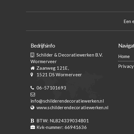
Een 
Bedrijfsinfo
Navigat
Schilder & Decoratiewerken B.V.
Home
Wormerveer
Privacy
Zaanweg 121E,
1521 DS
Wormerveer
06-57101693
info@schilderendecoratiewerken.nl
www.schilderendecoratiewerken.nl
BTW:
NL824339034B01
Kvk-nummer:
66941636