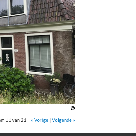
em 11 van 21
« Vorige
|
Volgende »