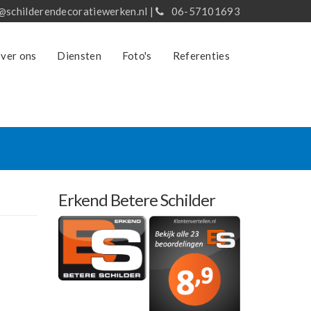
@schilderendecoratiewerken.nl
|
06-57101693
ver ons
Diensten
Foto's
Referenties
Erkend Betere Schilder