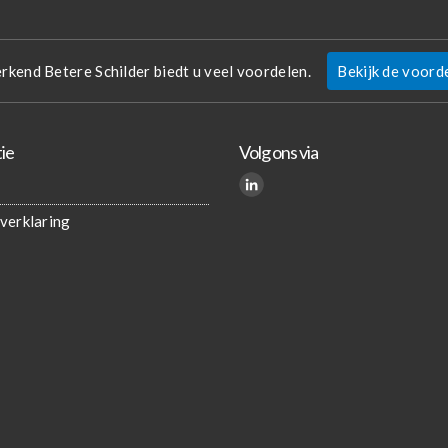
erkend Betere Schilder biedt u veel voordelen.
Bekijk de voord
ie
Volg ons via
verklaring