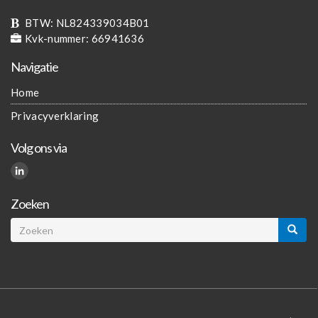
BTW:
NL824339034B01
Kvk-nummer:
66941636
Navigatie
Home
Privacyverklaring
Volg ons via
Zoeken
Zoeken